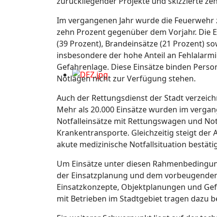
zurückliegender Projekte und skizzierte 
Im vergangenen Jahr wurde die Feuerwehr zu
zehn Prozent gegenüber dem Vorjahr. Die Ei
(39 Prozent), Brandeinsätze (21 Prozent) sow
insbesondere der hohe Anteil an Fehlalarm
Gefahrenlage. Diese Einsätze binden Personal
Notlagen nicht zur Verfügung stehen.
Auch der Rettungsdienst der Stadt verzeic
Mehr als 20.000 Einsätze wurden im vergang
Notfalleinsätze mit Rettungswagen und Not
Krankentransporte. Gleichzeitig steigt der A
akute medizinische Notfallsituation bestätig
Um Einsätze unter diesen Rahmenbedingun
der Einsatzplanung und dem vorbeugenden 
Einsatzkonzepte, Objektplanungen und Ge
mit Betrieben im Stadtgebiet tragen dazu be