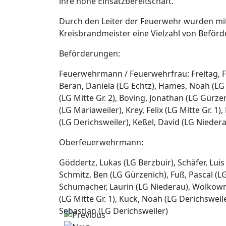
ihre hohe Einsatzbereitschaft.
Durch den Leiter der Feuerwehr wurden mi
Kreisbrandmeister eine Vielzahl von Befö
Beförderungen:
Feuerwehrmann / Feuerwehrfrau: Freitag, Fran
Beran, Daniela (LG Echtz), Hames, Noah (LG M
(LG Mitte Gr. 2), Boving, Jonathan (LG Gürze
(LG Mariaweiler), Krey, Felix (LG Mitte Gr. 1
(LG Derichsweiler), Keßel, David (LG Nieder
Oberfeuerwehrmann:
Göddertz, Lukas (LG Berzbuir), Schäfer, Luis
Schmitz, Ben (LG Gürzenich), Fuß, Pascal (LG 
Schumacher, Laurin (LG Niederau), Wolkownik
(LG Mitte Gr. 1), Kuck, Noah (LG Derichsweile
Sebastian (LG Derichsweiler)