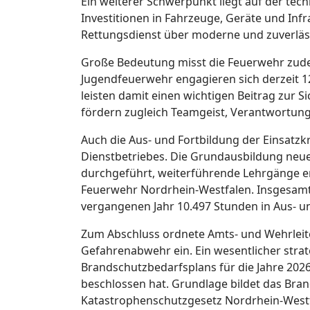
Ein weiterer Schwerpunkt liegt auf der tec
Investitionen in Fahrzeuge, Geräte und Infra
Rettungsdienst über moderne und zuverläs
Große Bedeutung misst die Feuerwehr zude
Jugendfeuerwehr engagieren sich derzeit 1
leisten damit einen wichtigen Beitrag zur
fördern zugleich Teamgeist, Verantwortun
Auch die Aus- und Fortbildung der Einsatzkrä
Dienstbetriebes. Die Grundausbildung neu
durchgeführt, weiterführende Lehrgänge er
Feuerwehr Nordrhein-Westfalen. Insgesamt 
vergangenen Jahr 10.497 Stunden in Aus- u
Zum Abschluss ordnete Amts- und Wehrleite
Gefahrenabwehr ein. Ein wesentlicher strat
Brandschutzbedarfsplans für die Jahre 2026
beschlossen hat. Grundlage bildet das Brand
Katastrophenschutzgesetz Nordrhein-Westf