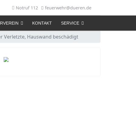
Notruf 112
feuerwehr@dueren.de
RVEREIN
KONTAKT
SERVICE
ier Verletzte, Hauswand beschädigt