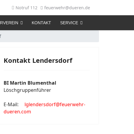
Notruf 112
feuerwehr@dueren.de
RVEREIN
KONTAKT
SERVICE
f
Kontakt Lendersdorf
BI Martin Blumenthal
Löschgruppenführer
E-Mail:
lglendersdorf@feuerwehr-
dueren.com