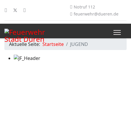
Notruf 112
feuerwehr@dueren.de
Aktuelle Seite:
Startseite
JUGEND