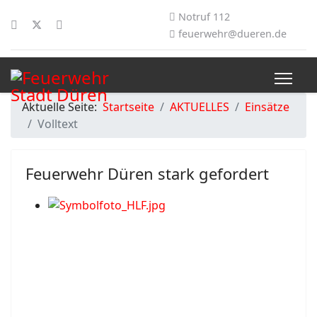
Notruf 112
feuerwehr@dueren.de
Aktuelle Seite:
Startseite
AKTUELLES
Einsätze
Volltext
Feuerwehr Düren stark gefordert