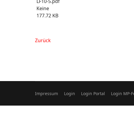
LF10-5.pdf
Keine
177.72 KB
Zurück
Impressum
Login
Login Portal
Login MP-F